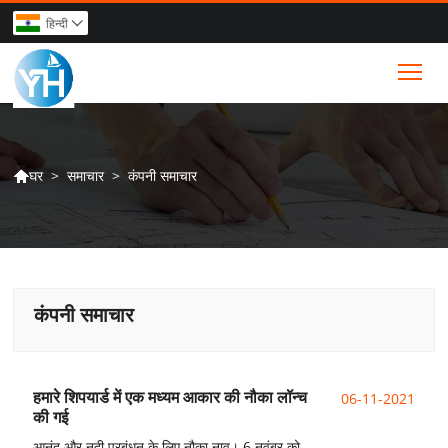
हिन्दी

Tog
>
समाचार
>
कंपनी समाचार
घर

कंपनी समाचार
हमारे शिपयार्ड में एक मध्यम आकार की नौका लॉन्च
06-11-2021
की गई
आनंद और नदी प्रबंधन के लिए नौका नाव। 6 नवंबर को,