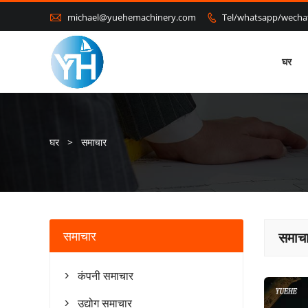

michael@yuehemachinery.com
Tel/whatsapp/wech

घर
घर
>
समाचार
समाचार
समाच
कंपनी समाचार

उद्योग समाचार
